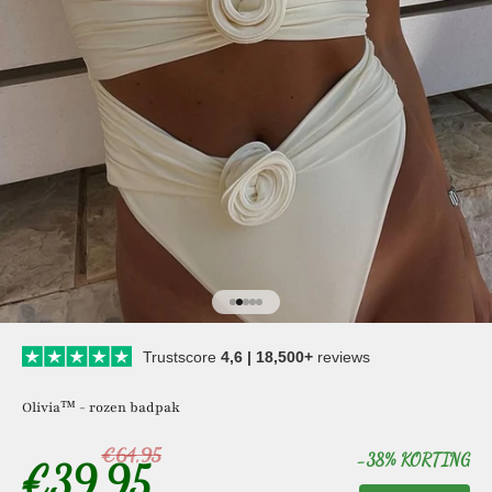
Naar artikel 1
Naar artikel 2
Naar artikel 3
Naar artikel 4
Naar artikel 5
Trustscore
4,6 | 18,500+
reviews
Olivia™ - rozen badpak
€64,95
-38% KORTING
€39,95