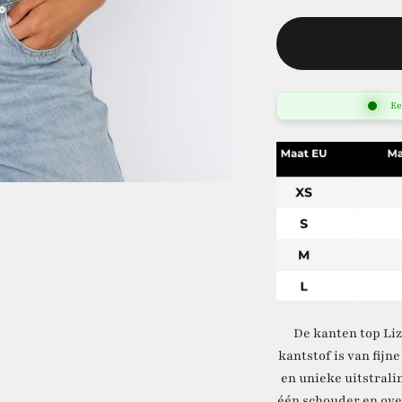
Ee
De kanten top Liz
kantstof is van fijn
en unieke uitstrali
één schouder en ove