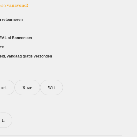
3:59 vanavond!
 retourneren
DEAL of Bancontact
ice
eld, vandaag gratis verzonden
art
Roze
Wit
L