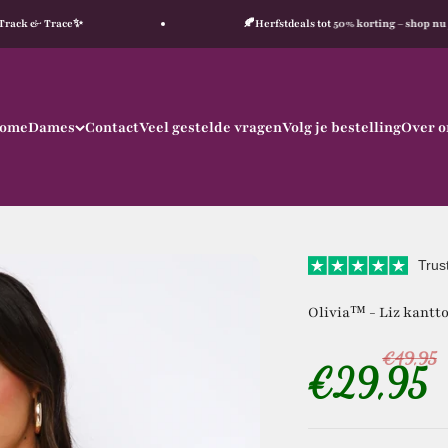
Trace✨
🍂Herfstdeals tot 50% korting – shop nu je favorie
ome
Dames
Contact
Veel gestelde vragen
Volg je bestelling
Over o
Trus
Olivia™ - Liz kantt
€49,95
€29,95