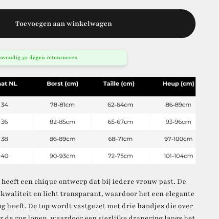
Toevoegen aan winkelwagen
nvoudig 30 dagen retourneren
 heeft een chique ontwerp dat bij iedere vrouw past. De
e kwaliteit en licht transparant, waardoor het een elegante
ng heeft. De top wordt vastgezet met drie bandjes die over
r de rug lopen, waardoor een sierlijke drapering langs het