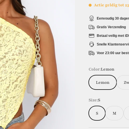
Actie geldig tot 2
Eenvoudig 30 dagen
Gratis Verzending
Betaal veilig met i
Snelle Klantenserv
Voor 23:00 uur best
Color:
Lemon
Lemon
Zw
Size:
S
S
M