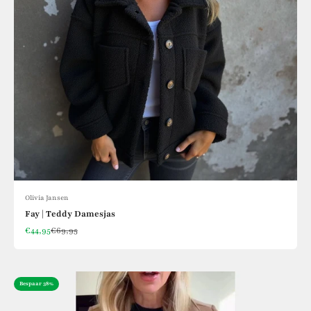
Olivia Jansen
Fay | Teddy Damesjas
Aanbiedingsprijs
Normale prijs
€44,95
€69,95
Bespaar 38%