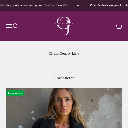
Naar inhoud
s premium verzending met Track & Trace✨
🍂Herfstdeals tot 50% korting – sh
Olivia Jansen
Navigatiemenu openen
Zoeken openen
Winke
Olivia Comfy Line
6 producten
Bespaar 36%